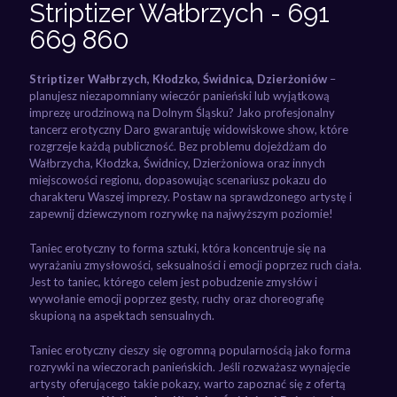
Striptizer Wałbrzych - 691
669 860
Striptizer Wałbrzych, Kłodzko, Świdnica, Dzierżoniów
–
planujesz niezapomniany wieczór panieński lub wyjątkową
imprezę urodzinową na Dolnym Śląsku? Jako profesjonalny
tancerz erotyczny Daro gwarantuję widowiskowe show, które
rozgrzeje każdą publiczność. Bez problemu dojeżdżam do
Wałbrzycha, Kłodzka, Świdnicy, Dzierżoniowa oraz innych
miejscowości regionu, dopasowując scenariusz pokazu do
charakteru Waszej imprezy. Postaw na sprawdzonego artystę i
zapewnij dziewczynom rozrywkę na najwyższym poziomie!
Taniec erotyczny to forma sztuki, która koncentruje się na
wyrażaniu zmysłowości, seksualności i emocji poprzez ruch ciała.
Jest to taniec, którego celem jest pobudzenie zmysłów i
wywołanie emocji poprzez gesty, ruchy oraz choreografię
skupioną na aspektach sensualnych.
Taniec erotyczny cieszy się ogromną popularnością jako forma
rozrywki na wieczorach panieńskich. Jeśli rozważasz wynajęcie
artysty oferującego takie pokazy, warto zapoznać się z ofertą