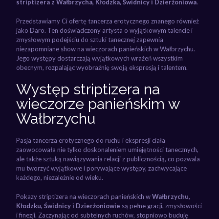
striptizera z Wałbrzycha, Kłodzka, Świdnicy i Dzierżoniowa
.
Przedstawiamy Ci ofertę tancerza erotycznego znanego również
jako Daro. Ten doświadczony artysta o wyjątkowym talencie i
zmysłowym podejściu do sztuki tanecznej zapewnia
niezapomniane show na wieczorach panieńskich w Wałbrzychu.
Jego występy dostarczają wyjątkowych wrażeń wszystkim
obecnym, rozpalając wyobraźnię swoją ekspresją i talentem.
Występ striptizera na
wieczorze panieńskim w
Wałbrzychu
Pasja tancerza erotycznego do ruchu i ekspresji ciała
zaowocowała nie tylko doskonaleniem umiejętności tanecznych,
ale także sztuką nawiązywania relacji z publicznością, co pozwala
mu tworzyć wyjątkowe i porywające występy, zachwycające
każdego, niezależnie od wieku.
Pokazy striptizera na wieczorach panieńskich w
Wałbrzychu,
Kłodzku, Świdnicy i Dzierżoniowie
są pełne gracji, zmysłowości
i finezji. Zaczynając od subtelnych ruchów, stopniowo buduję