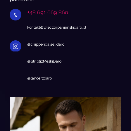
+48 691 669 860
kontakt@wieczorpanienskidaro.pl
@chippendales_daro
@StriptizMeskiDaro
@tancerzdaro