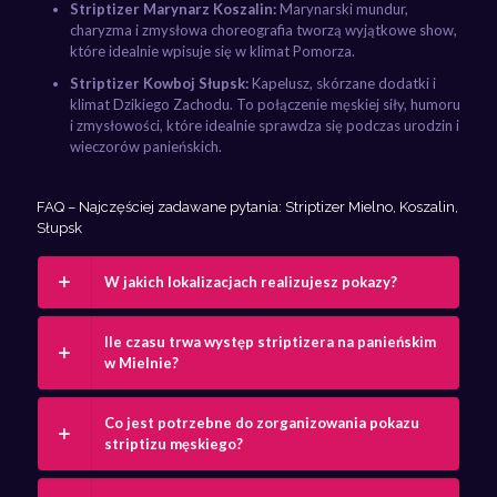
Striptizer Marynarz Koszalin:
Marynarski mundur,
charyzma i zmysłowa choreografia tworzą wyjątkowe show,
które idealnie wpisuje się w klimat Pomorza.
Striptizer Kowboj Słupsk:
Kapelusz, skórzane dodatki i
klimat Dzikiego Zachodu. To połączenie męskiej siły, humoru
i zmysłowości, które idealnie sprawdza się podczas urodzin i
wieczorów panieńskich.
FAQ – Najczęściej zadawane pytania: Striptizer Mielno, Koszalin,
Słupsk
W jakich lokalizacjach realizujesz pokazy?
Ile czasu trwa występ striptizera na panieńskim
w Mielnie?
Co jest potrzebne do zorganizowania pokazu
striptizu męskiego?