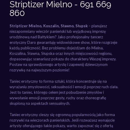
Striptizer Mielno - 691 669
860
Striptizer Mielno, Koszalin, Sławno, Słupsk
– planujesz
niezapomniany wieczór panieński lub wyjątkową imprezę
urodzinową nad Bałtykiem? Jako profesjonalny tancerz
erotyczny Daro gwarantuję widowiskowe show, które rozgrzeje
każdą publiczność. Bez problemu dojeżdżam do Mielna,
Koszalina, Sławna, Słupska oraz innych miejscowości regionu,
dopasowując scenariusz pokazu do charakteru Waszej imprezy.
Postaw na sprawdzonego artystę i zapewnij dziewczynom
rozrywkę na najwyższym poziomie!
Taniec erotyczny to forma sztuki, która koncentruje się na
wyrażaniu zmysłowości, seksualności i emocji poprzez ruch ciała.
Jest to taniec, którego celem jest pobudzenie zmysłów i
wywołanie emocji poprzez gesty, ruchy oraz choreografię
skupioną na aspektach sensualnych.
Taniec erotyczny cieszy się ogromną popularnością jako forma
rozrywki na wieczorach panieńskich. Jeśli rozważasz wynajęcie
artysty oferującego takie pokazy, warto zapoznać się z ofertą