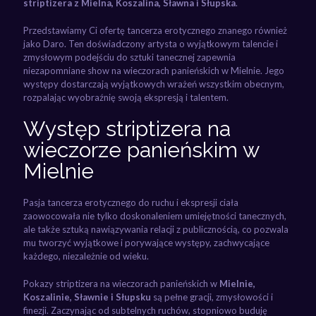
striptizera z Mielna, Koszalina, Sławna i Słupska
.
Przedstawiamy Ci ofertę tancerza erotycznego znanego również
jako Daro. Ten doświadczony artysta o wyjątkowym talencie i
zmysłowym podejściu do sztuki tanecznej zapewnia
niezapomniane show na wieczorach panieńskich w Mielnie. Jego
występy dostarczają wyjątkowych wrażeń wszystkim obecnym,
rozpalając wyobraźnię swoją ekspresją i talentem.
Występ striptizera na
wieczorze panieńskim w
Mielnie
Pasja tancerza erotycznego do ruchu i ekspresji ciała
zaowocowała nie tylko doskonaleniem umiejętności tanecznych,
ale także sztuką nawiązywania relacji z publicznością, co pozwala
mu tworzyć wyjątkowe i porywające występy, zachwycające
każdego, niezależnie od wieku.
Pokazy striptizera na wieczorach panieńskich w
Mielnie,
Koszalinie, Sławnie i Słupsku
są pełne gracji, zmysłowości i
finezji. Zaczynając od subtelnych ruchów, stopniowo buduję