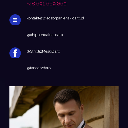
+48 691 669 860
kontakt@wieczorpanienskidaro.pl
@chippendales_daro
@StriptizMeskiDaro
@tancerzdaro