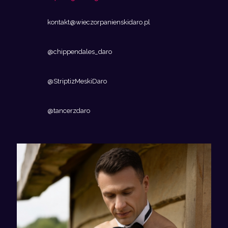
kontakt@wieczorpanienskidaro.pl
@chippendales_daro
@StriptizMeskiDaro
@tancerzdaro