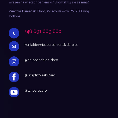
wrażeń na wieczór panieński? Skontaktuj się ze mną!
Wieczór Panieński Daro, Władysławów 95-200, woj.
łódzkie
+48 691 669 860
kontakt@wieczorpanienskidaro.pl
@chippendales_daro
@StriptizMeskiDaro
@tancerzdaro