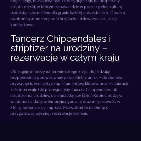
moje usługi, masz pewność, że decydujesz się na bezpieczny
striptiz męski, w którym zabawa idzie w parze z pełną kulturą
osobistą i szacunkiem dla granic każdej z uczestniczek. Dbam o
swobodną atmosferę, w której każda dziewczyna czuje się
komfortowo.
Tancerz Chippendales i
striptizer na urodziny –
rezerwacje w całym kraju
Obsługuję imprezy na terenie całego kraju, dojeżdżając
bezpośrednio pod wskazany przez Ciebie adres – do domów
prywatnych, wynajętych apartamentów, klubów oraz restauracji.
Jeśli interesuje Cię profesjonalny tancerz Chippendales lub
striptizer na urodziny, osiemnastkę czy Dzień Kobiet, podaj w
wiadomości datę, orientacyjną godzinę oraz miejscowość, w
której odbędzie się impreza. Pozwoli mi to na biorąco
przygotować wycenę i rezerwację terminu.