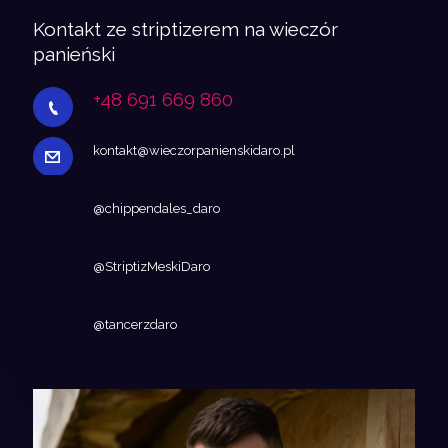
Kontakt ze striptizerem na wieczór
panieński
+48 691 669 860
kontakt@wieczorpanienskidaro.pl
@chippendales_daro
@StriptizMeskiDaro
@tancerzdaro