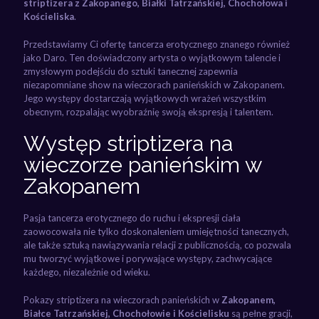
striptizera z Zakopanego, Białki Tatrzańskiej, Chochołowa i
Kościeliska
.
Przedstawiamy Ci ofertę tancerza erotycznego znanego również
jako Daro. Ten doświadczony artysta o wyjątkowym talencie i
zmysłowym podejściu do sztuki tanecznej zapewnia
niezapomniane show na wieczorach panieńskich w Zakopanem.
Jego występy dostarczają wyjątkowych wrażeń wszystkim
obecnym, rozpalając wyobraźnię swoją ekspresją i talentem.
Występ striptizera na
wieczorze panieńskim w
Zakopanem
Pasja tancerza erotycznego do ruchu i ekspresji ciała
zaowocowała nie tylko doskonaleniem umiejętności tanecznych,
ale także sztuką nawiązywania relacji z publicznością, co pozwala
mu tworzyć wyjątkowe i porywające występy, zachwycające
każdego, niezależnie od wieku.
Pokazy striptizera na wieczorach panieńskich w
Zakopanem,
Białce Tatrzańskiej, Chochołowie i Kościelisku
są pełne gracji,