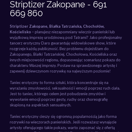
Striptizer Zakopane - 691
669 860
Striptizer Zakopane, Białka Tatrzańska, Chochołów,
Kościelisko
– planujesz niezapomniany wieczór panieński lub
wyjątkową imprezę urodzinową pod Tatrami? Jako profesjonalny
tancerz erotyczny Daro gwarantuję widowiskowe show, które
rozgrzeje każdą publiczność. Bez problemu dojeżdżam do
Zakopanego, Białki Tatrzańskiej, Chochołowa, Kościeliska oraz
innych miejscowości regionu, dopasowując scenariusz pokazu do
charakteru Waszej imprezy. Postaw na sprawdzonego artystę i
zapewnij dziewczynom rozrywkę na najwyższym poziomie!
Taniec erotyczny to forma sztuki, która koncentruje się na
wyrażaniu zmysłowości, seksualności i emocji poprzez ruch ciała.
Jest to taniec, którego celem jest pobudzenie zmysłów i
wywołanie emocji poprzez gesty, ruchy oraz choreografię
skupioną na aspektach sensualnych.
Taniec erotyczny cieszy się ogromną popularnością jako forma
rozrywki na wieczorach panieńskich. Jeśli rozważasz wynajęcie
artysty oferującego takie pokazy, warto zapoznać się z ofertą