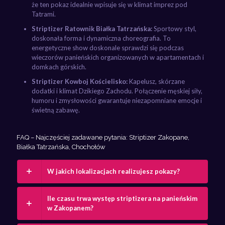
że ten pokaz idealnie wpisuje się w klimat imprez pod
Tatrami.
Striptizer Ratownik Białka Tatrzańska:
Sportowy styl,
doskonała forma i dynamiczna choreografia. To
energetyczne show doskonale sprawdzi się podczas
wieczorów panieńskich organizowanych w apartamentach i
domkach górskich.
Striptizer Kowboj Kościelisko:
Kapelusz, skórzane
dodatki i klimat Dzikiego Zachodu. Połączenie męskiej siły,
humoru i zmysłowości gwarantuje niezapomniane emocje i
świetną zabawę.
FAQ – Najczęściej zadawane pytania: Striptizer Zakopane,
Białka Tatrzańska, Chochołów
W jakich lokalizacjach realizujesz pokazy?
Ile czasu trwa występ striptizera na panieńskim
w Zakopanem?